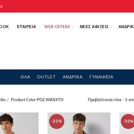
16
LOOK
ΕΤΑΙΡΕΙΑ
WEB OFFERS
ΝΕΕΣ ΑΦΙΞΕΙΣ
ΑΝΔΡΙ
ΟΛΑ
OUTLET
ΑΝΔΡΙΚΑ
ΓΥΝΑΙΚΕΙΑ
ίδα
Product Color
ΡΟΖ ΑΝΟΙΧΤΟ
Προβάλλονται όλα - 5 α
-23%
-30%