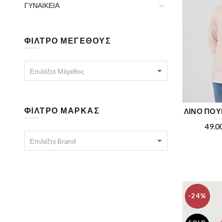
ΓΥΝΑΙΚΕΙΑ
ΦΙΛΤΡΟ ΜΕΓΕΘΟΥΣ
Επιλέξτε Μέγεθος
ΦΙΛΤΡΟ ΜΑΡΚΑΣ
ΛΙΝΟ ΠΟΥ
Origi
49.0
price
Επιλέξτε Brand
was:
.
-24%