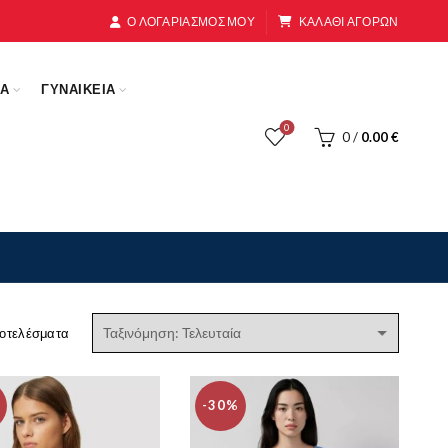
Ο ΛΟΓΑΡΙΑΣΜΟΣ ΜΟΥ
ΚΑΛΑΘΙ ΑΓΟΡΩΝ
ΚΑ
ΓΥΝΑΙΚΕΙΑ
0
0
/
0.00
€
Sorted
ποτελέσματα
by
latest
-30%