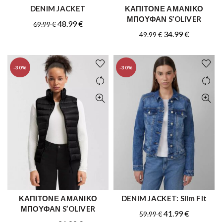
DENIM JACKET
ΚΑΠΙΤΟΝΕ ΑΜΑΝΙΚΟ
ΑΓΟΡΑ
ΑΓΟΡΑ
ΜΠΟΥΦΑΝ S’OLIVER
Original
Η
48.99
€
69.99
€
Original
Η
34.99
€
49.99
€
price
τρέχουσα
price
τρέχουσα
was:
τιμή
was:
τιμή
69.99 €.
είναι:
-30%
-30%
49.99 €.
είναι:
48.99 €.
34.99 €.
ΚΑΠΙΤΟΝΕ ΑΜΑΝΙΚΟ
DENIM JACKET: Slim Fit
ΑΓΟΡΑ
ΑΓΟΡΑ
ΜΠΟΥΦΑΝ S’OLIVER
Original
Η
41.99
€
59.99
€