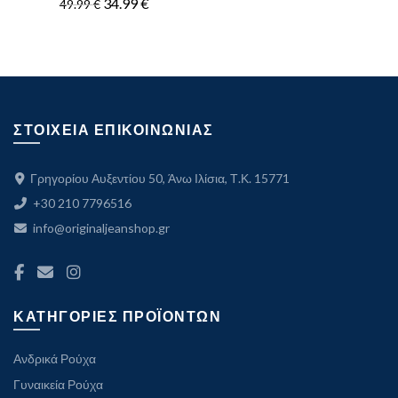
Original
Η
34.99
€
49.99
€
price
τρέχουσα
price
τρέχουσα
was:
τιμή
was:
τιμή
59.99 €.
είναι:
49.99 €.
είναι:
41.99 €.
34.99 €.
ΣΤΟΙΧΕΙΑ ΕΠΙΚΟΙΝΩΝΙΑΣ
Γρηγορίου Αυξεντίου 50, Άνω Ιλίσια, Τ.Κ. 15771
+30 210 7796516
info@originaljeanshop.gr
ΚΑΤΗΓΟΡΙΕΣ ΠΡΟΪΟΝΤΩΝ
Ανδρικά Ρούχα
Γυναικεία Ρούχα