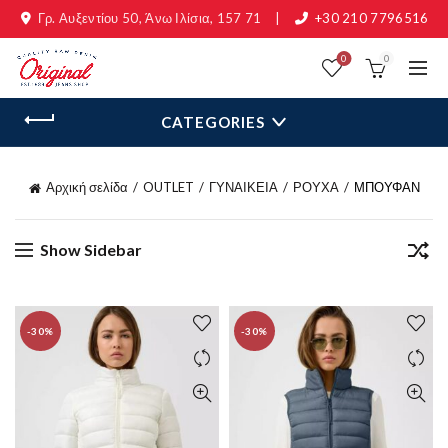
Γρ. Αυξεντίου 50, Άνω Ιλίσια, 157 71
|
+30 210 7796516
0
0
CATEGORIES
Αρχική σελίδα
OUTLET
ΓΥΝΑΙΚΕΙΑ
ΡΟΥΧΑ
ΜΠΟΥΦΑΝ
Show Sidebar
-30%
-30%