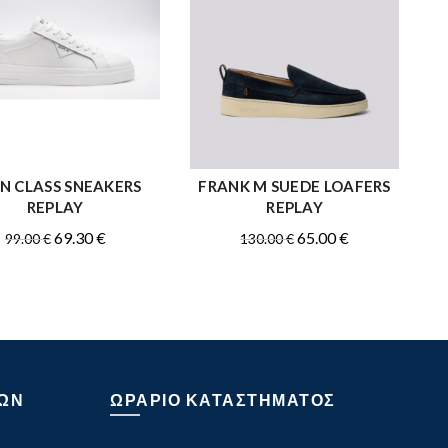
N CLASS SNEAKERS
FRANK M SUEDE LOAFERS
ΑΓΟΡΑ
ΑΓΟΡΑ
REPLAY
REPLAY
Original
Η
Original
Η
69.30
€
65.00
€
99.00
€
130.00
€
price
τρέχουσα
price
τρέχουσα
was:
τιμή
was:
τιμή
99.00 €.
είναι:
130.00 €.
είναι:
69.30 €.
65.00 €.
ΩΝ
ΩΡΑΡΙΟ ΚΑΤΑΣΤΗΜΑΤΟΣ