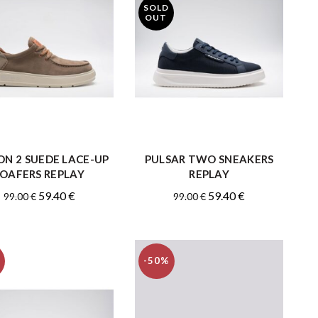
SOLD
OUT
ON 2 SUEDE LACE-UP
PULSAR TWO SNEAKERS
ΑΓΟΡΑ
ΑΓΟΡΑ
LOAFERS REPLAY
REPLAY
Original
Η
Original
Η
59.40
€
59.40
€
99.00
€
99.00
€
price
τρέχουσα
price
τρέχουσα
was:
τιμή
was:
τιμή
99.00 €.
είναι:
99.00 €.
είναι:
-50%
59.40 €.
59.40 €.