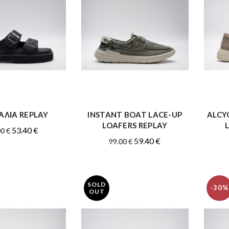
ΑΛΙΑ REPLAY
INSTANT BOAT LACE-UP
ALCY
ΑΓΟΡΑ
ΑΓΟΡΑ
LOAFERS REPLAY
Original
Η
53.40
€
00
€
Original
Η
59.40
€
99.00
€
price
τρέχουσα
price
τρέχουσα
was:
τιμή
was:
τιμή
89.00 €.
είναι:
99.00 €.
είναι:
53.40 €.
SOLD
-30%
59.40 €.
OUT