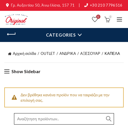
Γρ. Αυξεντίου 50, Άνω Ιλίσια, 157 71
|
+30 210 7796516
0
0
CATEGORIES
Αρχική σελίδα
OUTLET
ΑΝΔΡΙΚΑ
ΑΞΕΣΟΥΑΡ
ΚΑΠΕΛΑ
Show Sidebar
Δεν βρέθηκε κανένα προϊόν που να ταιριάζει με την
επιλογή σας.
Search
for: