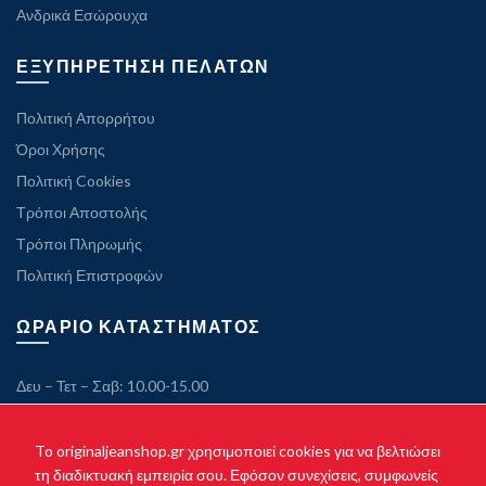
Ανδρικά Εσώρουχα
ΕΞΥΠΗΡΕΤΗΣΗ ΠΕΛΑΤΩΝ
Πολιτική Απορρήτου
Όροι Χρήσης
Πολιτική Cookies
Τρόποι Αποστολής
Τρόποι Πληρωμής
Πολιτική Επιστροφών
ΩΡΑΡΙΟ ΚΑΤΑΣΤΗΜΑΤΟΣ
Δευ – Τετ – Σαβ: 10.00-15.00
Τρ – Πεμ – Παρ: 10.00-21.00
Κυριακή: Κλειστά
To originaljeanshop.gr χρησιμοποιεί cookies για να βελτιώσει
τη διαδικτυακή εμπειρία σου. Εφόσον συνεχίσεις, συμφωνείς