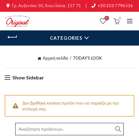
Γρ. Αυξεντίου 50, Άνω Ιλίσια, 157 71
|
+30 210 7796516
0
0
CATEGORIES
Αρχική σελίδα
TODAY'S LOOK
Show Sidebar
Δεν βρέθηκε κανένα προϊόν που να ταιριάζει με την
επιλογή σας.
Search
for: