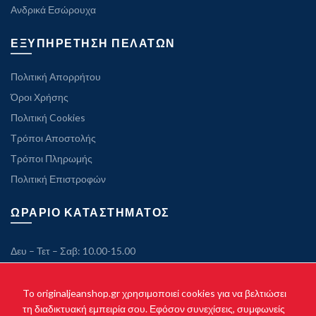
Ανδρικά Εσώρουχα
ΕΞΥΠΗΡΕΤΗΣΗ ΠΕΛΑΤΩΝ
Πολιτική Απορρήτου
Όροι Χρήσης
Πολιτική Cookies
Τρόποι Αποστολής
Τρόποι Πληρωμής
Πολιτική Επιστροφών
ΩΡΑΡΙΟ ΚΑΤΑΣΤΗΜΑΤΟΣ
Δευ – Τετ – Σαβ: 10.00-15.00
Τρ – Πεμ – Παρ: 10.00-21.00
Κυριακή: Κλειστά
To originaljeanshop.gr χρησιμοποιεί cookies για να βελτιώσει
τη διαδικτυακή εμπειρία σου. Εφόσον συνεχίσεις, συμφωνείς