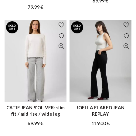
69.99
€
79.99
€
SOLD
SOLD
OUT
OUT
CATIE JEAN S’OLIVER: slim
JOELLA FLARED JEAN
ΑΓΟΡΑ
ΑΓΟΡΑ
fit / mid rise / wide leg
REPLAY
69.99
€
119.00
€