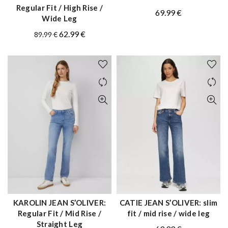
Regular Fit / High Rise /
69.99
€
Wide Leg
Original
Η
62.99
€
89.99
€
price
τρέχουσα
was:
τιμή
89.99 €.
είναι:
62.99 €.
KAROLIN JEAN S’OLIVER:
CATIE JEAN S’OLIVER: slim
ΑΓΟΡΑ
ΑΓΟΡΑ
Regular Fit / Mid Rise /
fit / mid rise / wide leg
Straight Leg