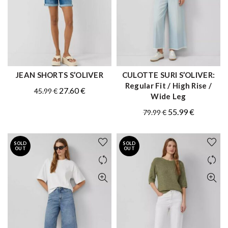
JEAN SHORTS S’OLIVER
CULOTTE SURI S’OLIVER:
ΑΓΟΡΑ
ΑΓΟΡΑ
Regular Fit / High Rise /
Original
Η
27.60
€
45.99
€
Wide Leg
price
τρέχουσα
Original
Η
55.99
€
79.99
€
was:
τιμή
price
τρέχουσα
45.99 €.
είναι:
was:
τιμή
27.60 €.
SOLD
SOLD
79.99 €.
είναι:
OUT
OUT
55.99 €.