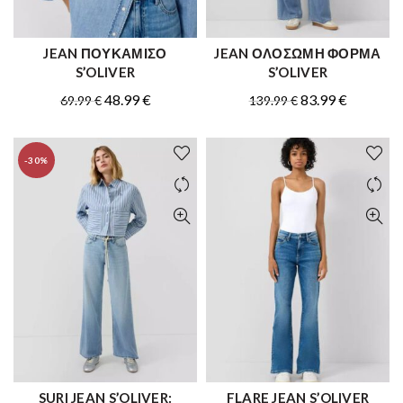
JEAN ΠΟΥΚΑΜΙΣΟ
JEAN ΟΛΟΣΩΜΗ ΦΟΡΜΑ
ΑΓΟΡΑ
ΑΓΟΡΑ
S’OLIVER
S’OLIVER
Original
Η
Original
Η
48.99
€
83.99
€
69.99
€
139.99
€
price
τρέχουσα
price
τρέχουσ
was:
τιμή
was:
τιμή
-30%
69.99 €.
είναι:
139.99 €.
είναι:
48.99 €.
83.99 €.
SURI JEAN S’OLIVER:
FLARE JEAN S’OLIVER
ΑΓΟΡΑ
ΑΓΟΡΑ