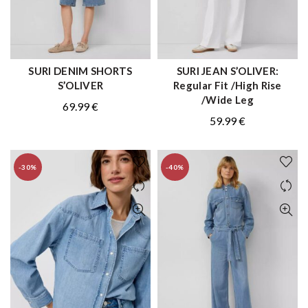
SURI DENIM SHORTS
SURI JEAN S’OLIVER:
ΑΓΟΡΑ
ΑΓΟΡΑ
S’OLIVER
Regular Fit /High Rise
/Wide Leg
69.99
€
59.99
€
-30%
-40%