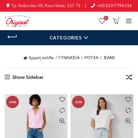
Γρ. Αυξεντίου 50, Άνω Ιλίσια, 157 71
|
+30 210 7796516
0
0
CATEGORIES
Αρχική σελίδα
ΓΥΝΑΙΚΕΙΑ
ΡΟΥΧΑ
JEANS
Show Sidebar
-40%
-30%