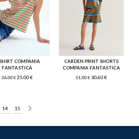
SHIRT COMPANIA
CARDEN PRINT SHORTS
ΑΓΟΡΑ
ΑΓΟΡΑ
FANTASTICA
COMPANIA FANTASTICA
Original
Η
Original
Η
25.00
€
30.60
€
36.00
€
51.00
€
price
τρέχουσα
price
τρέχουσα
was:
τιμή
was:
τιμή
36.00 €.
είναι:
51.00 €.
είναι:
25.00 €.
30.60 €.
14
15