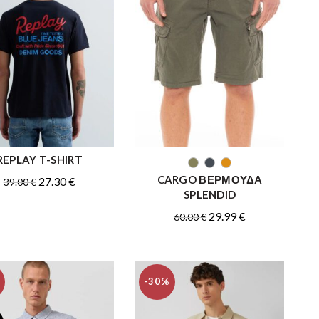
REPLAY T-SHIRT
ΑΓΟΡΑ
ΑΓΟΡΑ
CARGO ΒΕΡΜΟΥΔΑ
Original
Η
27.30
€
39.00
€
SPLENDID
price
τρέχουσα
Original
Η
29.99
€
was:
τιμή
60.00
€
price
τρέχουσα
39.00 €.
είναι:
was:
τιμή
27.30 €.
60.00 €.
είναι:
-30%
29.99 €.