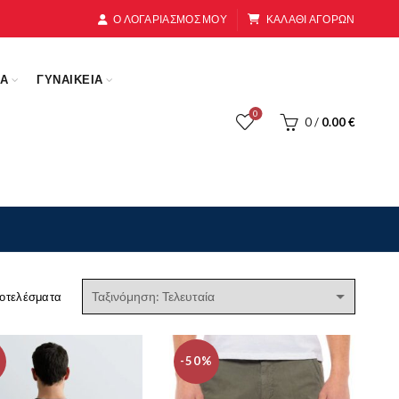
Ο ΛΟΓΑΡΙΑΣΜΟΣ ΜΟΥ
ΚΑΛΑΘΙ ΑΓΟΡΩΝ
ΚΑ
ΓΥΝΑΙΚΕΙΑ
0
0
/
0.00
€
Sorted
οτελέσματα
by
latest
-50%