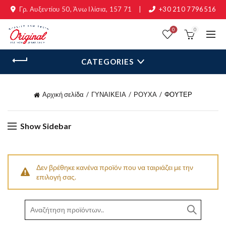
Γρ. Αυξεντίου 50, Άνω Ιλίσια, 157 71
|
+30 210 7796516
0
0
CATEGORIES
Αρχική σελίδα
ΓΥΝΑΙΚΕΙΑ
ΡΟΥΧΑ
ΦΟΥΤΕΡ
Show Sidebar
Δεν βρέθηκε κανένα προϊόν που να ταιριάζει με την
επιλογή σας.
Search
for: