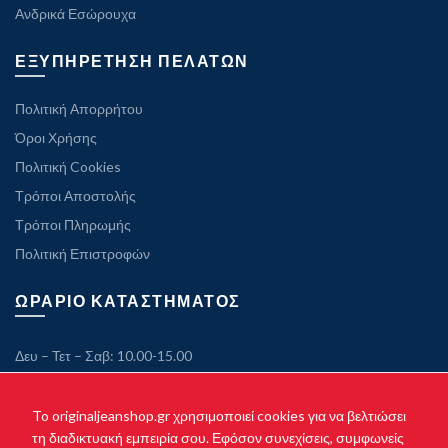
Ανδρικά Εσώρουχα
ΕΞΥΠΗΡΕΤΗΣΗ ΠΕΛΑΤΩΝ
Πολιτική Απορρήτου
Όροι Χρήσης
Πολιτική Cookies
Τρόποι Αποστολής
Τρόποι Πληρωμής
Πολιτική Επιστροφών
ΩΡΑΡΙΟ ΚΑΤΑΣΤΗΜΑΤΟΣ
Δευ – Τετ – Σαβ: 10.00-15.00
Τρ – Πεμ – Παρ: 10.00-21.00
Κυριακή: Κλειστά
To originaljeanshop.gr χρησιμοποιεί cookies για να βελτιώσει
τη διαδικτυακή εμπειρία σου. Εφόσον συνεχίσεις, συμφωνείς