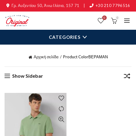
Γρ. Αυξεντίου 50, Άνω Ιλίσια, 157 71
|
+30 210 7796516
0
0
CATEGORIES
Αρχική σελίδα
Product Color
ΒΕΡΑΜΑΝ
Show Sidebar