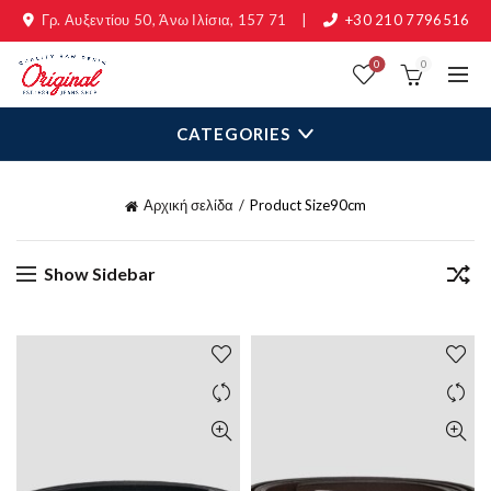
Γρ. Αυξεντίου 50, Άνω Ιλίσια, 157 71
|
+30 210 7796516
0
0
CATEGORIES
Αρχική σελίδα
Product Size
90cm
Show Sidebar