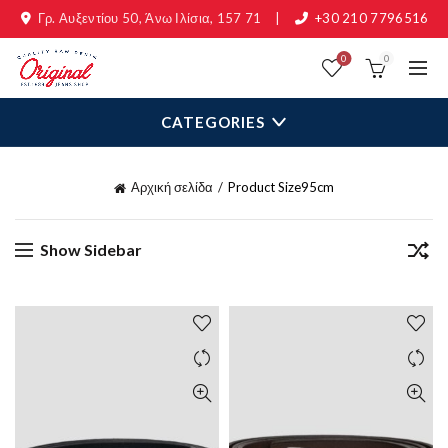
Γρ. Αυξεντίου 50, Άνω Ιλίσια, 157 71
|
+30 210 7796516
0
0
CATEGORIES
Αρχική σελίδα
Product Size
95cm
Show Sidebar