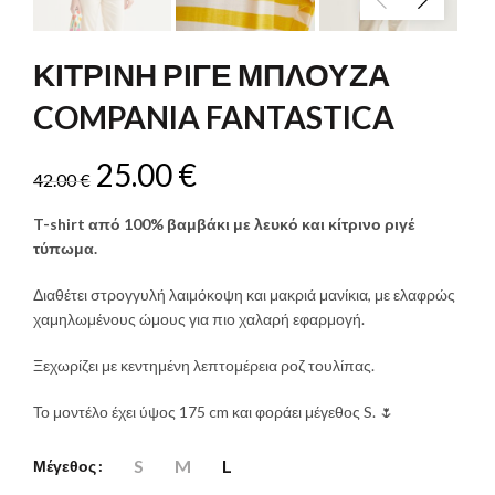
ΚΙΤΡΙΝΗ ΡΙΓΕ ΜΠΛΟΥΖΑ
COMPANIA FANTASTICA
Original
Η
25.00
€
42.00
€
price
τρέχουσα
T-shirt από 100% βαμβάκι με λευκό και κίτρινο ριγέ
τύπωμα.
was:
τιμή
Διαθέτει στρογγυλή λαιμόκοψη και μακριά μανίκια, με ελαφρώς
42.00 €.
είναι:
χαμηλωμένους ώμους για πιο χαλαρή εφαρμογή.
25.00 €.
Ξεχωρίζει με κεντημένη λεπτομέρεια ροζ τουλίπας.
Το μοντέλο έχει ύψος 175 cm και φοράει μέγεθος S. 🌷
S
M
L
Μέγεθος