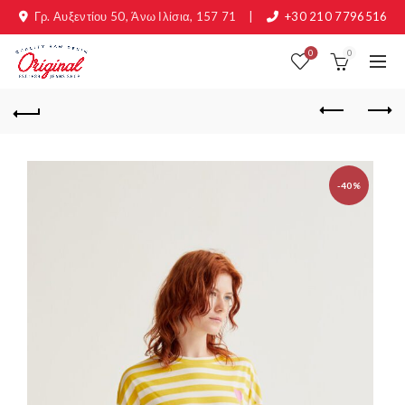
Γρ. Αυξεντίου 50, Άνω Ιλίσια, 157 71
|
+30 210 7796516
0
0
-40%