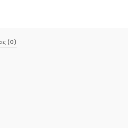
ις (0)