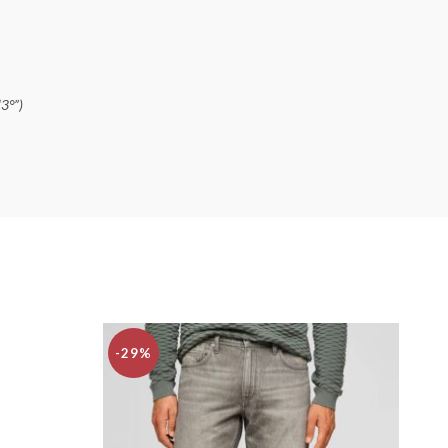
3°”)
-29%
-