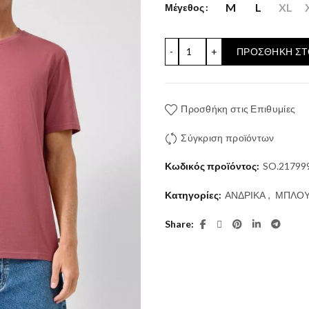
M
L
XL
Μέγεθος
LOGO T-SHIRT S'OLIVER
ΠΡΟΣΘΉΚΗ ΣΤ
Προσθήκη στις Επιθυμίες
Σύγκριση προϊόντων
Κωδικός προϊόντος:
SO.21799
Κατηγορίες:
ΑΝΔΡΙΚΑ
,
ΜΠΛΟΥ
Share