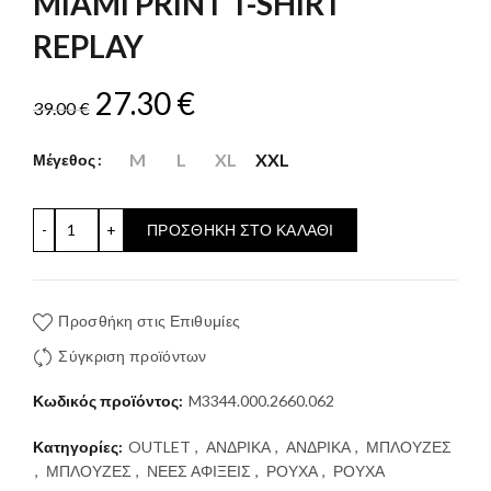
MIAMI PRINT T-SHIRT
REPLAY
Original
Η
27.30
€
39.00
€
price
τρέχουσα
M
L
XL
XXL
Μέγεθος
was:
τιμή
MIAMI PRINT T-SHIRT REPLAY ποσότητα
ΠΡΟΣΘΉΚΗ ΣΤΟ ΚΑΛΆΘΙ
39.00 €.
είναι:
27.30 €.
Προσθήκη στις Επιθυμίες
Σύγκριση προϊόντων
Κωδικός προϊόντος:
M3344.000.2660.062
Κατηγορίες:
OUTLET
,
ΑΝΔΡΙΚΑ
,
ΑΝΔΡΙΚΑ
,
ΜΠΛΟΥΖΕΣ
,
ΜΠΛΟΥΖΕΣ
,
ΝΕΕΣ ΑΦΙΞΕΙΣ
,
ΡΟΥΧΑ
,
ΡΟΥΧΑ