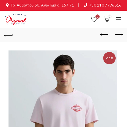
Γρ. Αυξεντίου 50, Άνω Ιλίσια, 157 71
|
+30 210 7796516
0
0
-30%