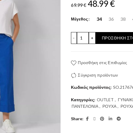
Original
Η
48.99
€
69.99
€
price
τρέχ
34
36
38
Μέγεθος
was:
τιμή
ΨΗΛΟΜΕΣΟ ΚΟΝΤΟ ΠΑΝΤΕ
ΠΡΟΣΘΉΚΗ ΣΤ
69.99 €.
είναι:
48.99
Προσθήκη στις Επιθυμίες
Σύγκριση προϊόντων
Κωδικός προϊόντος:
SO.21767
Κατηγορίες:
OUTLET
,
ΓΥΝΑΙΚ
ΠΑΝΤΕΛΟΝΙΑ
,
ΡΟΥΧΑ
,
ΡΟΥΧ
Share