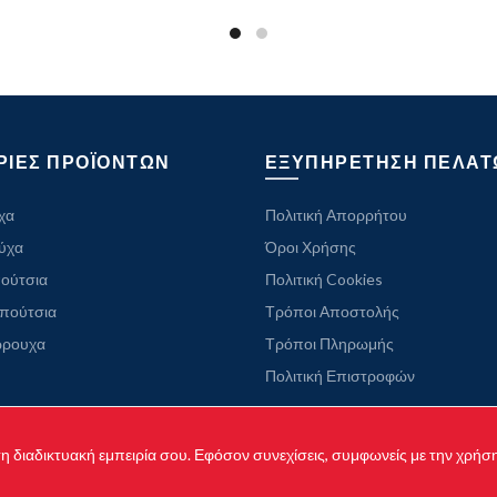
was:
τιμή
49.00 €.
είναι:
29.99 €.
ΡΙΕΣ ΠΡΟΪΟΝΤΩΝ
ΕΞΥΠΗΡΕΤΗΣΗ ΠΕΛΑΤ
χα
Πολιτική Απορρήτου
ούχα
Όροι Χρήσης
ούτσια
Πολιτική Cookies
απούτσια
Τρόποι Αποστολής
ώρουχα
Τρόποι Πληρωμής
Πολιτική Επιστροφών
 τη διαδικτυακή εμπειρία σου. Εφόσον συνεχίσεις, συμφωνείς με την χρήσ
yright © 2021 originaljeanshop.gr - All rights reserved. Created by
Vrisk