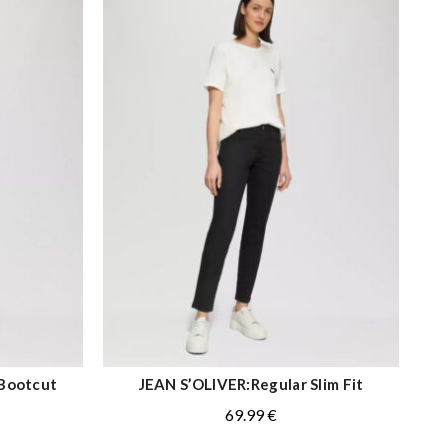
-
S
O
Bootcut
JEAN S’OLIVER:Regular Slim Fit
ΑΓΟΡΑ
69.99
€