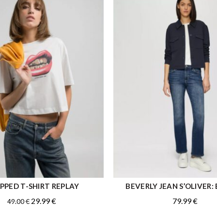
PPED T-SHIRT REPLAY
BEVERLY JEAN S’OLIVER: 
ΑΓΟΡΑ
ΑΓΟΡΑ
Original
Η
29.99
€
79.99
€
49.00
€
price
τρέχουσα