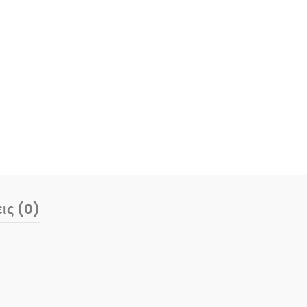
ις (0)