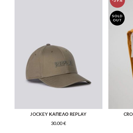
-39%
SOLD
OUT
JOCKEY ΚΑΠΕΛΟ REPLAY
CRO
ΠΡΟΣΘΉΚΗ ΣΤΟ ΚΑΛΆΘΙ
30.00
€