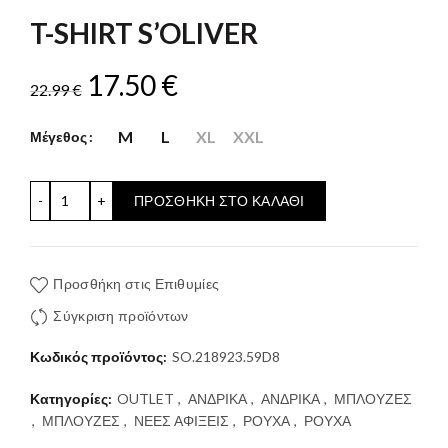
T-SHIRT S’OLIVER
Original
Η
17.50
€
22.99
€
price
τρέχουσα
M
L
XL
XXL
Μέγεθος
was:
τιμή
T-SHIRT S'OLIVER ποσότητα
ΠΡΟΣΘΉΚΗ ΣΤΟ ΚΑΛΆΘΙ
22.99 €.
είναι:
17.50 €.
Προσθήκη στις Επιθυμίες
Σύγκριση προϊόντων
Κωδικός προϊόντος:
SO.218923.59D8
Κατηγορίες:
OUTLET
,
ΑΝΔΡΙΚΑ
,
ΑΝΔΡΙΚΑ
,
ΜΠΛΟΥΖΕΣ
,
ΜΠΛΟΥΖΕΣ
,
ΝΕΕΣ ΑΦΙΞΕΙΣ
,
ΡΟΥΧΑ
,
ΡΟΥΧΑ