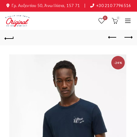
Γρ. Αυξεντίου 50, Άνω Ιλίσια, 157 71
|
+30 210 7796516
0
0
-24%