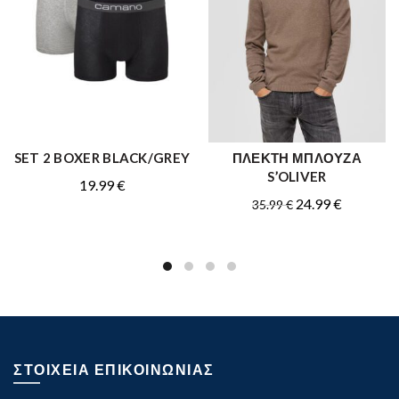
SET 2 BOXER BLACK/GREY
ΠΛΕΚΤΗ ΜΠΛΟΥΖΑ
ΑΓΟΡΑ
ΑΓΟΡΑ
S’OLIVER
19.99
€
Original
Η
24.99
€
35.99
€
price
τρέχουσ
was:
τιμή
35.99 €.
είναι:
24.99 €.
ΣΤΟΙΧΕΙΑ ΕΠΙΚΟΙΝΩΝΙΑΣ