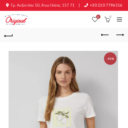
Γρ. Αυξεντίου 50, Άνω Ιλίσια, 157 71
|
+30 210 7796516
0
0
-30%