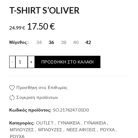
T-SHIRT S’OLIVER
Original
Η
17.50
€
24.99
€
price
τρέχουσα
34
36
38
40
42
Μέγεθος
was:
τιμή
T-SHIRT S'OLIVER ποσότητα
ΠΡΟΣΘΉΚΗ ΣΤΟ ΚΑΛΆΘΙ
24.99 €.
είναι:
17.50 €.
Προσθήκη στις Επιθυμίες
Σύγκριση προϊόντων
Κωδικός προϊόντος:
SO.2176247.01D0
Κατηγορίες:
OUTLET
,
ΓΥΝΑΙΚΕΙΑ
,
ΓΥΝΑΙΚΕΙΑ
,
ΜΠΛΟΥΖΕΣ
,
ΜΠΛΟΥΖΕΣ
,
ΝΕΕΣ ΑΦΙΞΕΙΣ
,
ΡΟΥΧΑ
,
ΡΟΥΧΑ