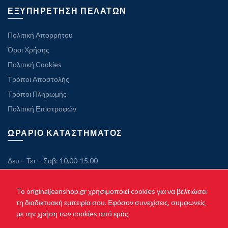
ΕΞΥΠΗΡΕΤΗΣΗ ΠΕΛΑΤΩΝ
Πολιτική Απορρήτου
Όροι Χρήσης
Πολιτική Cookies
Τρόποι Αποστολής
Τρόποι Πληρωμής
Πολιτική Επιστροφών
ΩΡΑΡΙΟ ΚΑΤΑΣΤΗΜΑΤΟΣ
Δευ – Τετ – Σαβ: 10.00-15.00
Τρ – Πεμ – Παρ: 10.00-21.00
Κυριακή: Κλειστά
To originaljeanshop.gr χρησιμοποιεί cookies για να βελτιώσει
τη διαδικτυακή εμπειρία σου. Εφόσον συνεχίσεις, συμφωνείς
με την χρήση των cookies από εμάς.