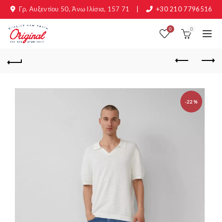
Γρ. Αυξεντίου 50, Άνω Ιλίσια, 157 71
|
+30 210 7796516
0
0
-22%