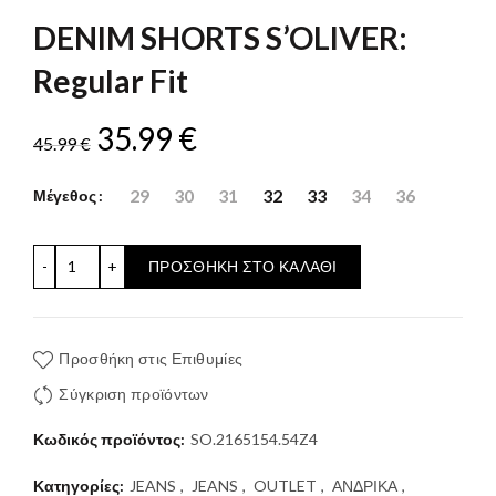
DENIM SHORTS S’OLIVER:
Regular Fit
Original
Η
35.99
€
45.99
€
price
τρέχουσα
29
30
31
32
33
34
36
Μέγεθος
was:
τιμή
DENIM SHORTS S'OLIVER: Regular Fit ποσότητα
ΠΡΟΣΘΉΚΗ ΣΤΟ ΚΑΛΆΘΙ
45.99 €.
είναι:
35.99 €.
Προσθήκη στις Επιθυμίες
Σύγκριση προϊόντων
Κωδικός προϊόντος:
SO.2165154.54Z4
Κατηγορίες:
JEANS
,
JEANS
,
OUTLET
,
ΑΝΔΡΙΚΑ
,