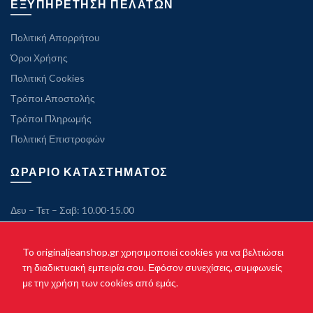
ΕΞΥΠΗΡΕΤΗΣΗ ΠΕΛΑΤΩΝ
Πολιτική Απορρήτου
Όροι Χρήσης
Πολιτική Cookies
Τρόποι Αποστολής
Τρόποι Πληρωμής
Πολιτική Επιστροφών
ΩΡΑΡΙΟ ΚΑΤΑΣΤΗΜΑΤΟΣ
Δευ – Τετ – Σαβ: 10.00-15.00
Τρ – Πεμ – Παρ: 10.00-21.00
Κυριακή: Κλειστά
To originaljeanshop.gr χρησιμοποιεί cookies για να βελτιώσει
τη διαδικτυακή εμπειρία σου. Εφόσον συνεχίσεις, συμφωνείς
με την χρήση των cookies από εμάς.