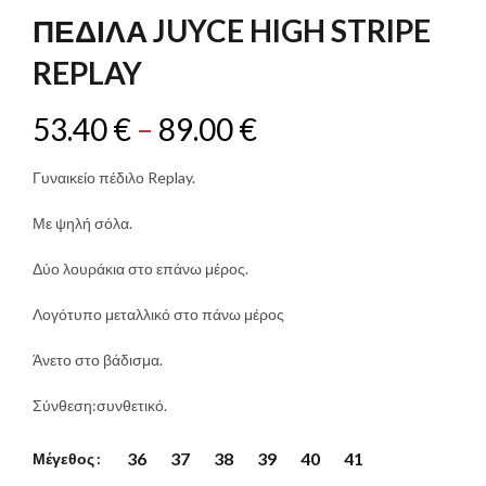
ΠΕΔΙΛΑ JUYCE HIGH STRIPE
REPLAY
Original
Price
Η
53.40
€
–
89.00
€
price
range:
τρέχουσα
Γυναικείο πέδιλο Replay.
was:
53.40 €
τιμή
Με ψηλή σόλα.
.
through
είναι:
Δύο λουράκια στο επάνω μέρος.
89.00 €
53.40 €
Λογότυπο μεταλλικό στο πάνω μέρος
–
Άνετο στο βάδισμα.
Σύνθεση:συνθετικό.
89.00 €Price
range:
36
37
38
39
40
41
Μέγεθος