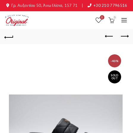
Γρ. Αυξεντίου 50, Άνω Ιλίσια, 157 71
|
+30 210 7796516
0
0
-40%
SOLD
OUT