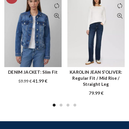
DENIM JACKET: Slim Fit
KAROLIN JEAN S’OLIVER:
ΑΓΟΡΑ
ΑΓΟΡΑ
Regular Fit / Mid Rise /
Original
Η
41.99
€
59.99
€
Straight Leg
price
τρέχουσα
79.99
€
was:
τιμή
59.99 €.
είναι:
41.99 €.