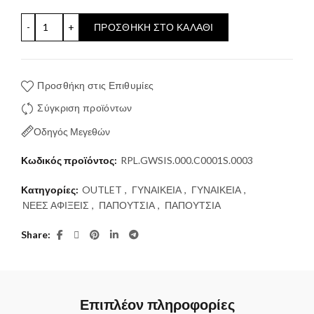
53.40 €
ΠΕΔΙΛΑ JUYCE HIGH STRIPE REPLAY ποσότητα
ΠΡΟΣΘΉΚΗ ΣΤΟ ΚΑΛΆΘΙ
through
89.00 €.
Προσθήκη στις Επιθυμίες
Σύγκριση προϊόντων
Οδηγός Μεγεθών
Κωδικός προϊόντος:
RPL.GWSIS.000.C0001S.0003
Κατηγορίες:
OUTLET
,
ΓΥΝΑΙΚΕΙΑ
,
ΓΥΝΑΙΚΕΙΑ
,
ΝΕΕΣ ΑΦΙΞΕΙΣ
,
ΠΑΠΟΥΤΣΙΑ
,
ΠΑΠΟΥΤΣΙΑ
Share
Επιπλέον πληροφορίες