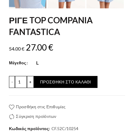
ΡΙΓΕ TOP COMPANIA
FANTASTICA
Original
Η
27.00
€
54.00
€
price
τρέχουσα
L
Μέγεθος
was:
τιμή
ΡΙΓΕ TOP COMPANIA FANTASTICA ποσότητα
ΠΡΟΣΘΉΚΗ ΣΤΟ ΚΑΛΆΘΙ
54.00 €.
είναι:
27.00 €.
Προσθήκη στις Επιθυμίες
Σύγκριση προϊόντων
Κωδικός προϊόντος:
CF.52C/10254