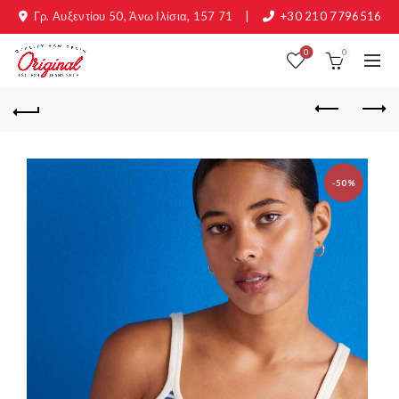
Γρ. Αυξεντίου 50, Άνω Ιλίσια, 157 71
|
+30 210 7796516
0
0
-50%